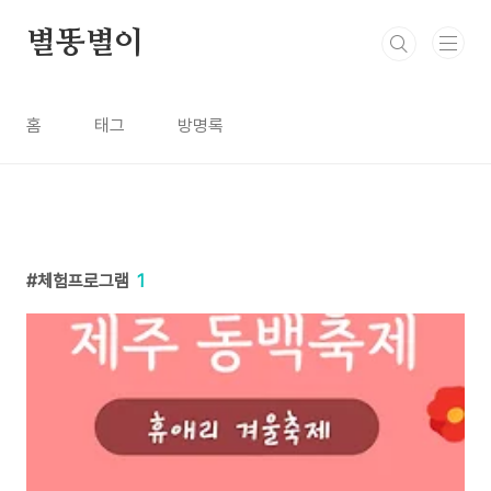
본문 바로가기
별똥별이
홈
태그
방명록
체험프로그램
1