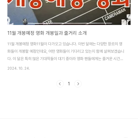
11월 개봉예정 영화 개봉일과 줄거리 소개
11월 개봉예정 영화11월이 다가오고 있습니다. 이번 달에는 다양한 장르의 영
화들이 개봉할 예정인데요, 어떤 영화들이 기다리고 있는지 함께 살펴보겠습니
다. 이 달은 특히 많은 기대작들이 대기 중이라 영화 팬들에게는 즐거운 시간
이 될 것 같습니다. 각 영화의 개봉일과 간단한 줄거리를 통해 어떤 영화를 관람
2024. 10. 24.
할지 미리 계획해보세요! 1. 4분 44초 개봉예정일 : 11월 1일 영화 : 4분44
초감독 : 박종균출연 : 유지애, 함연지, 온유, 이성열, 김소원, 임나영, 이수민장
1
르 : 공포(호러)등급 : 12세 이상 관람가러닝타임 : 44분
https://youtu.be/ZuV0obhqBXM 줄거리2024년 공개 예정인 스릴러 영
화. 8편의 단편영화를 한 영화로 묶은 옴니버스 영화. 각각의 에피소드가 4분
..