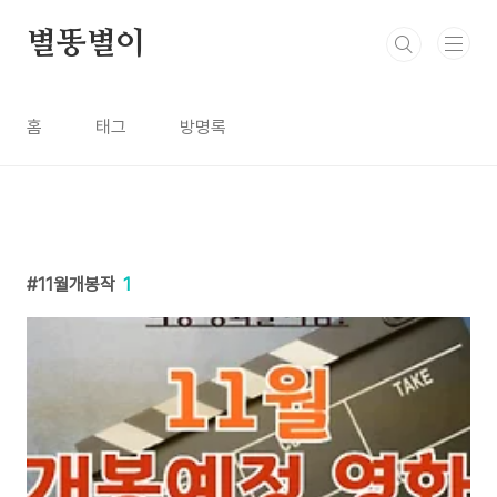
본문 바로가기
별똥별이
홈
태그
방명록
11월개봉작
1