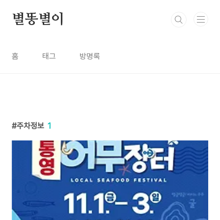
본문 바로가기
별똥별이
홈
태그
방명록
주차정보
1