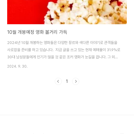
10월 개봉예정 영화 볼거리 가득
2024년 10월 개봉하는 영화들은 다양한 장르와 색다른 이야기로 관객들을
사로잡을 준비를 하고 있습니다. 지금 글을 쓰고 있는 현재 예매율이 31.9%로
30대 남성분들에게 인기가 많을 것 같은 조커 영화가 눈길을 끕니다. 그 외에
도 다양한 영화들이 개봉예정입니다.선선한 바람이 부는 가을이 돌아왔으니 가
2024. 9. 30.
족이나 연인끼리 손잡고 오랜만에 영화를 보면서 좋은 추억을 만들어 보세
요. 10월 개봉예정 영화소개1. 조커-폴리 아 되 (10월 1일 개봉예정) 영화 조
1
커: 폴리 아 되 정보감독: 토드 필립스 출연: 호아킨 피닉스, 레이디 가가 장르:
범죄, 드라마 등급: 15세 이상 관람가 러닝타임: 138분 《조커: 폴리 아 되》는
전작의 성공을 기반으로, 조커와 할리 퀸이라는 두 캐릭터의 광기를 더욱 깊이
파고드..