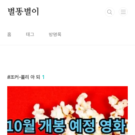
본문 바로가기
별똥별이
홈
태그
방명록
조커-폴리 아 되
1