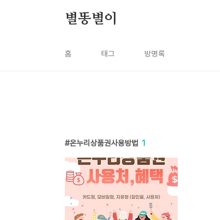
본문 바로가기
별똥별이
홈
태그
방명록
온누리상품권사용방법
1