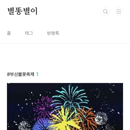
본문 바로가기
별똥별이
홈
태그
방명록
부산불꽃축제
1