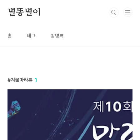
본문 바로가기
별똥별이
홈
태그
방명록
겨울마라톤
1