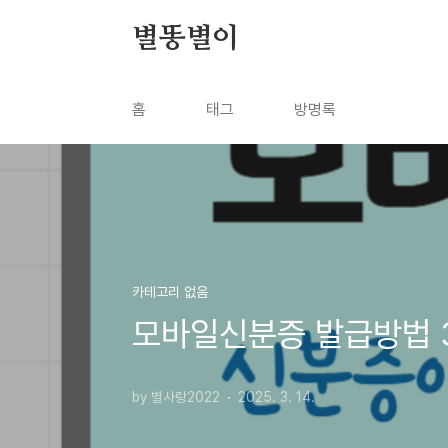
본문 바로가기
별똥별이
홈
태그
방명록
카테고리 없음
모바일신분증 발급방법 
by 별사랑2022
2025. 3. 14.