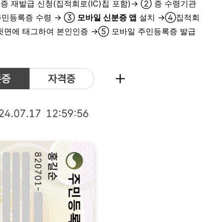
 재발급 신청(집적회로(IC)칩 포함)→ ② 증 수령기관
주민등록증 수령 → ③
모바일 신분증 앱
설치 →④집적회
 뒷면에 태그하여 본인인증 →⑤ 모바일 주민등록증 발급